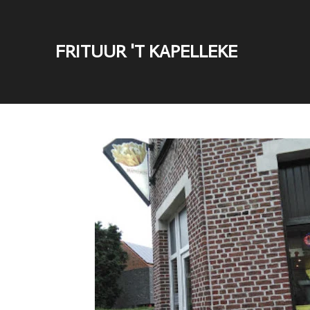
Ga
direct
FRITUUR 'T KAPELLEKE
naar
de
hoofdinhoud